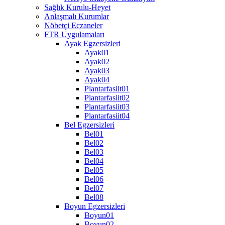
Sağlık Kurulu-Heyet
Anlaşmalı Kurumlar
Nöbetçi Eczaneler
FTR Uygulamaları
Ayak Egzersizleri
Ayak01
Ayak02
Ayak03
Ayak04
Plantarfasiit01
Plantarfasiit02
Plantarfasiit03
Plantarfasiit04
Bel Egzersizleri
Bel01
Bel02
Bel03
Bel04
Bel05
Bel06
Bel07
Bel08
Boyun Egzersizleri
Boyun01
Boyun02