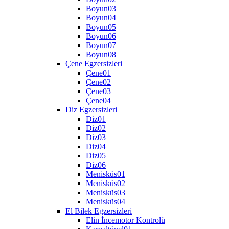
Boyun03
Boyun04
Boyun05
Boyun06
Boyun07
Boyun08
Çene Egzersizleri
Çene01
Çene02
Çene03
Çene04
Diz Egzersizleri
Diz01
Diz02
Diz03
Diz04
Diz05
Diz06
Menisküs01
Menisküs02
Menisküs03
Menisküs04
El Bilek Egzersizleri
Elin İncemotor Kontrolü