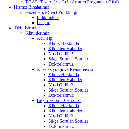
TGAP (Tasarruf ve Gelir Arttırıcı Programlar Ofisi)
Hizmet Binalarımız
Güzelbahçe Semt Polikliniği
Poliklinikler
İletişim
Tıbbi Birimler
Kliniklerimiz
Acil Tıp
Klinik Hakkında
Klinikten Haberler
Nasıl Gidilir?
Sıkça Sorulan Sorular
Doktorlarımız
Anesteziyoloji ve Reanimasyon
Klinik Hakkında
Klinikten Haberler
Nasıl Gidilir?
Sıkça Sorulan Sorular
Doktorlarımız
Beyin ve Sinir Cerrahisi
Klinik Hakkında
Klinikten Haberler
Nasıl Gidilir?
Sıkça Sorulan Sorular
Doktorlarımız