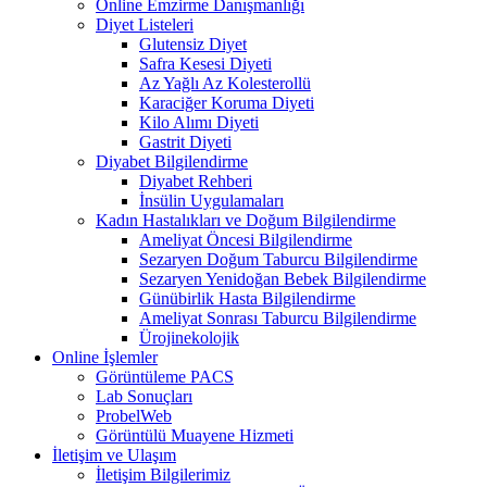
Online Emzirme Danışmanlığı
Diyet Listeleri
Glutensiz Diyet
Safra Kesesi Diyeti
Az Yağlı Az Kolesterollü
Karaciğer Koruma Diyeti
Kilo Alımı Diyeti
Gastrit Diyeti
Diyabet Bilgilendirme
Diyabet Rehberi
İnsülin Uygulamaları
Kadın Hastalıkları ve Doğum Bilgilendirme
Ameliyat Öncesi Bilgilendirme
Sezaryen Doğum Taburcu Bilgilendirme
Sezaryen Yenidoğan Bebek Bilgilendirme
Günübirlik Hasta Bilgilendirme
Ameliyat Sonrası Taburcu Bilgilendirme
Ürojinekolojik
Online İşlemler
Görüntüleme PACS
Lab Sonuçları
ProbelWeb
Görüntülü Muayene Hizmeti
İletişim ve Ulaşım
İletişim Bilgilerimiz