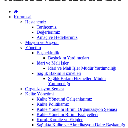
Kurumsal
Hastanemiz
Tarihçemiz
Değerlerimiz
Amaç ve Hedeflerimiz
Misyon ve Vizyon
Yönetim
Başhekimlik
Başhekim Yardımcıları
İdari ve Mali İşler
İdari ve Mali İşler Müdür Yardımcılığı
Sağlık Bakım Hizmetleri
Sağlık Bakım Hizmetleri Müdür
Yardımcılığı
Organizasyon Şeması
Kalite Yönetimi
Kalite Yönetimi Çalışanlarımız
Kalite Politikamız
Kalite Yönetim Birimi Organizasyon Şeması
Kalite Yönetim Birimi Faaliyetleri
Kurul, Komite ve Ekipler
Sağlıkta Kalite ve Akreditasyon Daire Başkanlığı