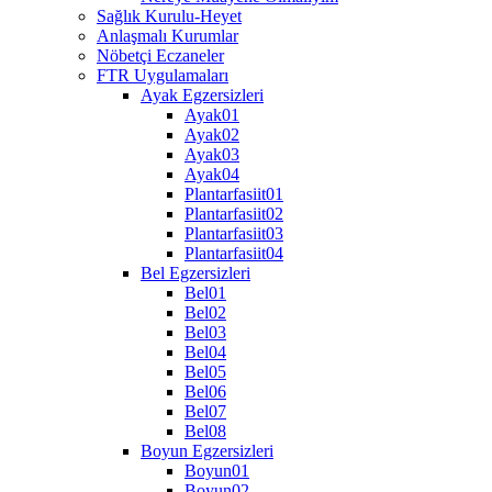
Sağlık Kurulu-Heyet
Anlaşmalı Kurumlar
Nöbetçi Eczaneler
FTR Uygulamaları
Ayak Egzersizleri
Ayak01
Ayak02
Ayak03
Ayak04
Plantarfasiit01
Plantarfasiit02
Plantarfasiit03
Plantarfasiit04
Bel Egzersizleri
Bel01
Bel02
Bel03
Bel04
Bel05
Bel06
Bel07
Bel08
Boyun Egzersizleri
Boyun01
Boyun02