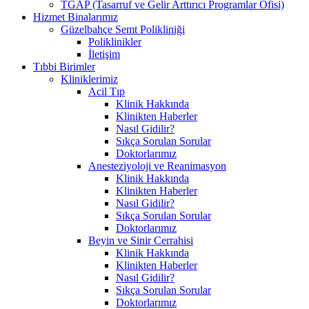
TGAP (Tasarruf ve Gelir Arttırıcı Programlar Ofisi)
Hizmet Binalarımız
Güzelbahçe Semt Polikliniği
Poliklinikler
İletişim
Tıbbi Birimler
Kliniklerimiz
Acil Tıp
Klinik Hakkında
Klinikten Haberler
Nasıl Gidilir?
Sıkça Sorulan Sorular
Doktorlarımız
Anesteziyoloji ve Reanimasyon
Klinik Hakkında
Klinikten Haberler
Nasıl Gidilir?
Sıkça Sorulan Sorular
Doktorlarımız
Beyin ve Sinir Cerrahisi
Klinik Hakkında
Klinikten Haberler
Nasıl Gidilir?
Sıkça Sorulan Sorular
Doktorlarımız