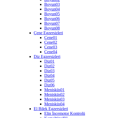
Boyun03
Boyun04
Boyun05
Boyun06
Boyun07
Boyun08
Çene Egzersizleri
Çene01
Çene02
Çene03
Çene04
Diz Egzersizleri
Diz01
Diz02
Diz03
Diz04
Diz05
Diz06
Menisküs01
Menisküs02
Menisküs03
Menisküs04
El Bilek Egzersizleri
Elin İncemotor Kontrolü