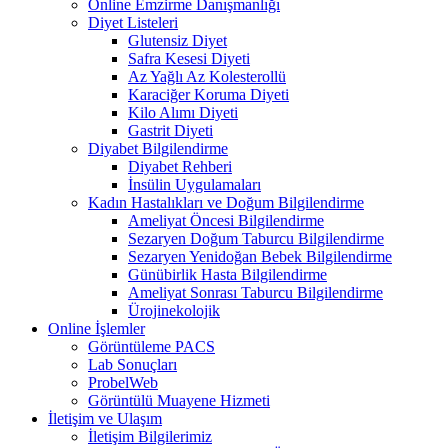
Online Emzirme Danışmanlığı
Diyet Listeleri
Glutensiz Diyet
Safra Kesesi Diyeti
Az Yağlı Az Kolesterollü
Karaciğer Koruma Diyeti
Kilo Alımı Diyeti
Gastrit Diyeti
Diyabet Bilgilendirme
Diyabet Rehberi
İnsülin Uygulamaları
Kadın Hastalıkları ve Doğum Bilgilendirme
Ameliyat Öncesi Bilgilendirme
Sezaryen Doğum Taburcu Bilgilendirme
Sezaryen Yenidoğan Bebek Bilgilendirme
Günübirlik Hasta Bilgilendirme
Ameliyat Sonrası Taburcu Bilgilendirme
Ürojinekolojik
Online İşlemler
Görüntüleme PACS
Lab Sonuçları
ProbelWeb
Görüntülü Muayene Hizmeti
İletişim ve Ulaşım
İletişim Bilgilerimiz