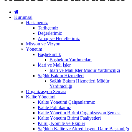
Kurumsal
Hastanemiz
Tarihçemiz
Değerlerimiz
Amaç ve Hedeflerimiz
Misyon ve Vizyon
Yönetim
Başhekimlik
Başhekim Yardımcıları
İdari ve Mali İşler
İdari ve Mali İşler Müdür Yardımcılığı
Sağlık Bakım Hizmetleri
Sağlık Bakım Hizmetleri Müdür
Yardımcılığı
Organizasyon Şeması
Kalite Yönetimi
Kalite Yönetimi Çalışanlarımız
Kalite Politikamız
Kalite Yönetim Birimi Organizasyon Şeması
Kalite Yönetim Birimi Faaliyetleri
Kurul, Komite ve Ekipler
Sağlıkta Kalite ve Akreditasyon Daire Başkanlığı