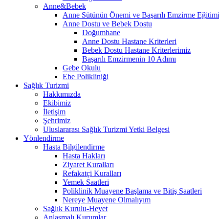
Anne&Bebek
Anne Sütünün Önemi ve Başarılı Emzirme Eğitim
Anne Dostu ve Bebek Dostu
Doğumhane
Anne Dostu Hastane Kriterleri
Bebek Dostu Hastane Kriterlerimiz
Başarılı Emzirmenin 10 Adımı
Gebe Okulu
Ebe Polikliniği
Sağlık Turizmi
Hakkımızda
Ekibimiz
İletişim
Şehrimiz
Uluslararası Sağlık Turizmi Yetki Belgesi
Yönlendirme
Hasta Bilgilendirme
Hasta Hakları
Ziyaret Kuralları
Refakatçi Kuralları
Yemek Saatleri
Poliklinik Muayene Başlama ve Bitiş Saatleri
Nereye Muayene Olmalıyım
Sağlık Kurulu-Heyet
Anlaşmalı Kurumlar