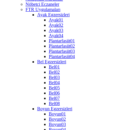
Nöbetçi Eczaneler
FTR Uygulamaları
Ayak Egzersizleri
Ayak01
Ayak02
Ayak03
Ayak04
Plantarfasiit01
Plantarfasiit02
Plantarfasiit03
Plantarfasiit04
Bel Egzersizleri
Bel01
Bel02
Bel03
Bel04
Bel05
Bel06
Bel07
Bel08
Boyun Egzersizleri
Boyun01
Boyun02
Boyun03
Boyun04