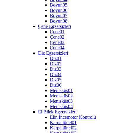
Boyun05
Boyun06
Boyun07
Boyun08
Çene Egzersizleri
Çene01
Çene02
Çene03
Çene04
Diz Egzersizleri
Diz01
Diz02
Diz03
Diz04
Diz05
Diz06
Menisküs01
Menisküs02
Menisküs03
Menisküs04
El Bilek Egzersizleri
Elin İncemotor Kontrolü
Karpaltünel01
Karpaltünel02