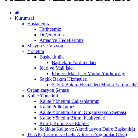
Kurumsal
Hastanemiz
Tarihçemiz
Değerlerimiz
Amaç ve Hedeflerimiz
Misyon ve Vizyon
Yönetim
Başhekimlik
Başhekim Yardımcıları
İdari ve Mali İşler
İdari ve Mali İşler Müdür Yardımcılığı
Sağlık Bakım Hizmetleri
Sağlık Bakım Hizmetleri Müdür Yardımcılığ
Organizasyon Şeması
Kalite Yönetimi
Kalite Yönetimi Çalışanlarımız
Kalite Politikamız
Kalite Yönetim Birimi Organizasyon Şeması
Kalite Yönetim Birimi Faaliyetleri
Kurul, Komite ve Ekipler
Sağlıkta Kalite ve Akreditasyon Daire Başkanlığı
TGAP (Tasarruf ve Gelir Arttırıcı Programlar Ofisi)